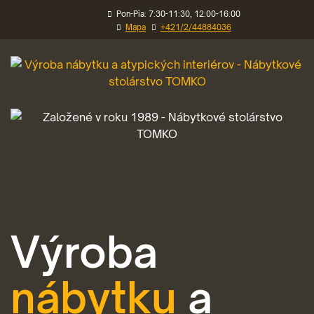
Pon-Pia: 7:30-11:30, 12:00-16:00

Mapa
+421/2/44884036


Výroba
nábytku
a