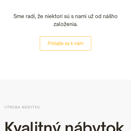
Sme radi, že niektorí sú s nami už od nášho
založenia.
Pridajte sa k nám
VÝROBA NÁBYTKU
Kvalitný nábytok