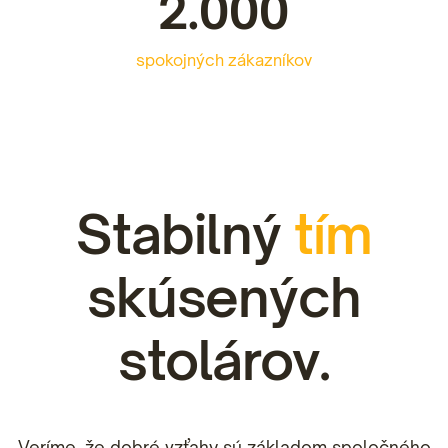
2.000
spokojných zákazníkov
Stabilný
tím
skúsených
stolárov.
Veríme, že dobré vzťahy sú základom spoločného